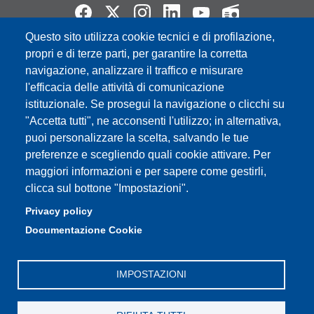
Questo sito utilizza cookie tecnici e di profilazione,
propri e di terze parti, per garantire la corretta
Partita IVA: 00427620364
e-mail: urp@unimore.it
navigazione, analizzare il traffico e misurare
PEC: primo contatto: urp@pec.unimore.it
l'efficacia delle attività di comunicazione
Indirizzo ReGIndE per notifica Atti Processuali:
istituzionale. Se prosegui la navigazione o clicchi su
direzionelegale@pec.unimore.it
"Accetta tutti", ne acconsenti l'utilizzo; in alternativa,
puoi personalizzare la scelta, salvando le tue
Sede di Modena
: Via Università 4, 41121 Modena, Tel. 059
preferenze e scegliendo quali cookie attivare. Per
2056511 - Fax 059 245156
maggiori informazioni e per sapere come gestirli,
clicca sul bottone "Impostazioni".
Sede di Reggio Emilia
: Viale A. Allegri 9, 42121 Reggio
Emilia, Tel. 0522 523041 - Fax 0522 523045
Privacy policy
Documentazione Cookie
IMPOSTAZIONI