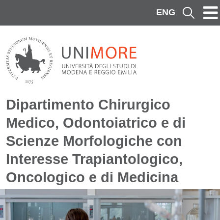
Salta al contenuto principale
ENG
Cerca
Dipartimento Chirurgico
Medico, Odontoiatrico e di
Scienze Morfologiche con
Interesse Trapiantologico,
Oncologico e di Medicina
Immagine