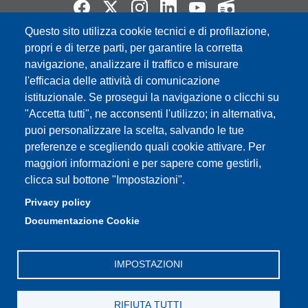
Questo sito utilizza cookie tecnici e di profilazione,
Partita IVA: 00427620364
propri e di terze parti, per garantire la corretta
e-mail: urp@unimore.it
navigazione, analizzare il traffico e misurare
PEC: primo contatto: urp@pec.unimore.it
l'efficacia delle attività di comunicazione
Indirizzo ReGIndE per notifica Atti Processuali:
istituzionale. Se prosegui la navigazione o clicchi su
direzionelegale@pec.unimore.it
"Accetta tutti", ne acconsenti l'utilizzo; in alternativa,
puoi personalizzare la scelta, salvando le tue
Sede di Modena
: Via Università 4, 41121 Modena, Tel. 059
preferenze e scegliendo quali cookie attivare. Per
2056511 - Fax 059 245156
maggiori informazioni e per sapere come gestirli,
clicca sul bottone "Impostazioni".
Sede di Reggio Emilia
: Viale A. Allegri 9, 42121 Reggio
Emilia, Tel. 0522 523041 - Fax 0522 523045
Privacy policy
Documentazione Cookie
IMPOSTAZIONI
RIFIUTA TUTTI