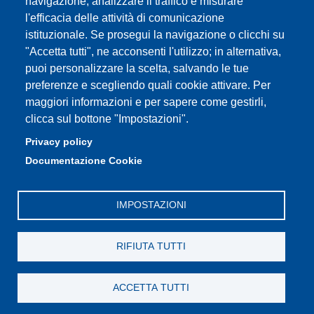
e-mail: urp@unimore.it
navigazione, analizzare il traffico e misurare
PEC: primo contatto: urp@pec.unimore.it
l'efficacia delle attività di comunicazione
Indirizzo ReGIndE per notifica Atti Processuali:
istituzionale. Se prosegui la navigazione o clicchi su
direzionelegale@pec.unimore.it
"Accetta tutti", ne acconsenti l'utilizzo; in alternativa,
puoi personalizzare la scelta, salvando le tue
Sede di Modena
: Via Università 4, 41121 Modena, Tel. 059
preferenze e scegliendo quali cookie attivare. Per
2056511 - Fax 059 245156
maggiori informazioni e per sapere come gestirli,
clicca sul bottone "Impostazioni".
Sede di Reggio Emilia
: Viale A. Allegri 9, 42121 Reggio
Emilia, Tel. 0522 523041 - Fax 0522 523045
Privacy policy
Documentazione Cookie
IMPOSTAZIONI
RIFIUTA TUTTI
ACCETTA TUTTI