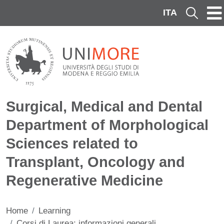
Skip to main content
ITA
Cerca
Surgical, Medical and Dental
Department of Morphological
Sciences related to
Transplant, Oncology and
Regenerative Medicine
Home
Learning
Corsi di Laurea: informazioni generali