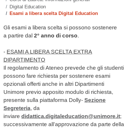
Digital Education
Esami a libera scelta Digital Education
Contenuto
Gli esami a libera scelta si possono sostenere
a partire dal
2° anno di corso
.
-
ESAMI A LIBERA SCELTA EXTRA
DIPARTIMENTO
Il regolamento di Ateneo prevede che gli studenti
possono fare richiesta per sostenere esami
opzionali offerti anche in altri Dipartimenti
Unimore previo apposito modulo di richiesta,
presente sulla piattaforma Dolly-
Sezione
Segreteria
, da
inviare
didattica.digitaleducation@unimore.it
;
successivamente all’approvazione da parte della