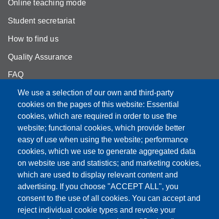
Online teaching mode
Student secretariat
How to find us
Quality Assurance
FAQ
We use a selection of our own and third-party
cookies on the pages of this website: Essential
cookies, which are required in order to use the
Partita IVA: 00427620364
website; functional cookies, which provide better
e-mail: urp@unimore.it
easy of use when using the website; performance
PEC: primo contatto: urp@pec.unimore.it
cookies, which we use to generate aggregated data
Indirizzo ReGIndE per notifica Atti Processuali:
on website use and statistics; and marketing cookies,
direzionelegale@pec.unimore.it
which are used to display relevant content and
advertising. If you choose "ACCEPT ALL", you
Sede di Modena
: Via Università 4, 41121 Modena, Tel. 059
consent to the use of all cookies. You can accept and
2056511 - Fax 059 245156
reject individual cookie types and revoke your